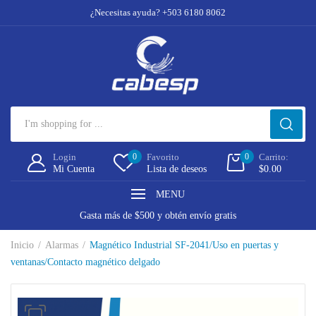
¿Necesitas ayuda? +503 6180 8062
Login
0
Favorito
0
Carrito:
Mi Cuenta
Lista de deseos
$
0.00
MENU
Gasta más de $500 y obtén envío gratis
Inicio
Alarmas
Magnético Industrial SF-2041/Uso en puertas y
ventanas/Contacto magnético delgado