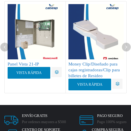
Panel Vista 21-IP
Money Clip/Diseñado para
cajas registradoras/Clip para
VISTA RÁPIDA
billetes de Resideo
VISTA RÁPIDA
ENVÍO GRATIS
PAGO SEGURO
Por ordenes mayores a $500
Pago 100% seguro
CENTRO DE SOPORTE
COMPRA SEGURA