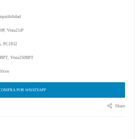
mpatibilidad
0P, Vista21iP
6, PC1832
28BPT, Vista250BPT
ficos
COMPRA POR WHATSAPP
Share