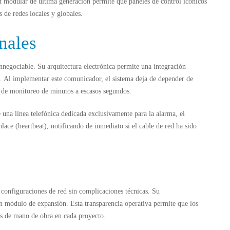
et modular de última generación permite que paneles de control icónicos
s de redes locales y globales.
nales
negociable. Su arquitectura electrónica permite una integración
ís. Al implementar este comunicador, el sistema deja de depender de
al de monitoreo de minutos a escasos segundos.
 una línea telefónica dedicada exclusivamente para la alarma, el
ace (heartbeat), notificando de inmediato si el cable de red ha sido
s configuraciones de red sin complicaciones técnicas. Su
un módulo de expansión. Esta transparencia operativa permite que los
as de mano de obra en cada proyecto.