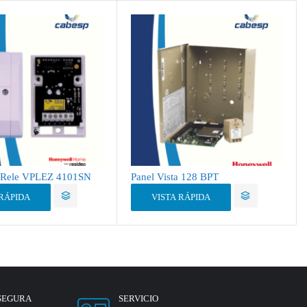
 Rele VPLEZ 4101SN
Panel Vista 128 BPT
 RÁPIDA
VISTA RÁPIDA
SEGURA
SERVICIO