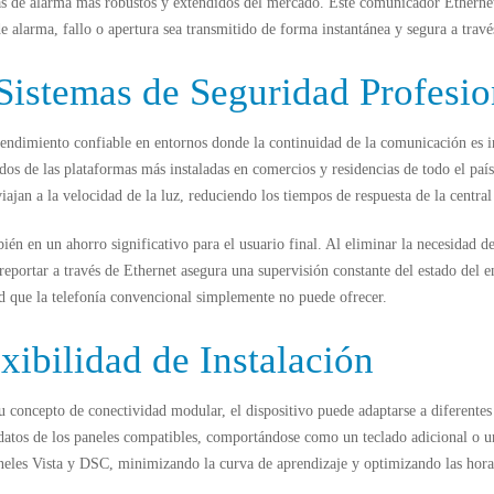
temas de alarma más robustos y extendidos del mercado. Este comunicador Ethern
de alarma, fallo o apertura sea transmitido de forma instantánea y segura a travé
istemas de Seguridad Profesio
endimiento confiable en entornos donde la continuidad de la comunicación es in
 dos de las plataformas más instaladas en comercios y residencias de todo el pa
viajan a la velocidad de la luz, reduciendo los tiempos de respuesta de la centr
én en un ahorro significativo para el usuario final. Al eliminar la necesidad de
ortar a través de Ethernet asegura una supervisión constante del estado del enl
dad que la telefonía convencional simplemente no puede ofrecer.
ibilidad de Instalación
su concepto de conectividad modular, el dispositivo puede adaptarse a diferente
 datos de los paneles compatibles, comportándose como un teclado adicional o 
neles Vista
y
DSC
, minimizando la curva de aprendizaje y optimizando las hor