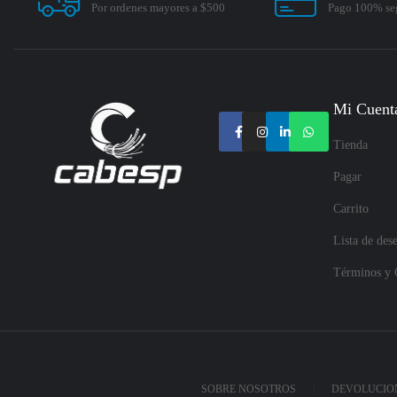
Por ordenes mayores a $500
Pago 100% se
Mi Cuent
Tienda
Pagar
Carrito
Lista de des
Términos y 
SOBRE NOSOTROS
DEVOLUCION