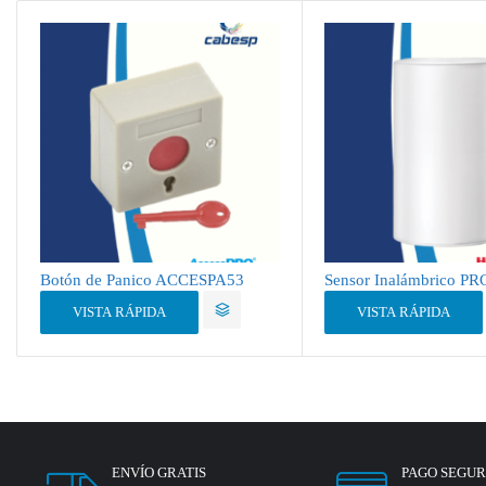
Botón de Panico ACCESPA53
Sensor Inalámbrico P
VISTA RÁPIDA
VISTA RÁPIDA
ENVÍO GRATIS
PAGO SEGU