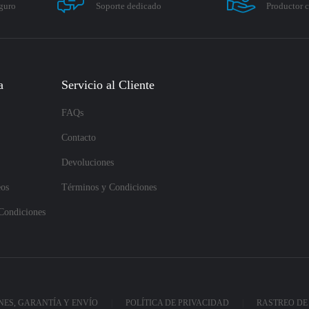
guro
Soporte dedicado
Productor c
a
Servicio al Cliente
FAQs
Contacto
Devoluciones
eos
Términos y Condiciones
Condiciones
ES, GARANTÍA Y ENVÍO
POLÍTICA DE PRIVACIDAD
RASTREO DE