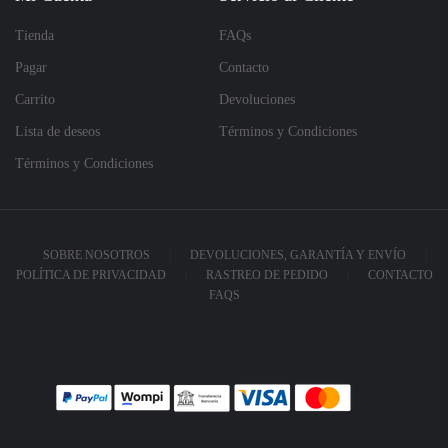
Tienda
FAQs
Pagar
Contacto
Carrito
Devoluciones
Lista de deseos
Términos y Condiciones
Términos y Condiciones
SOBRE NOSOTROS
DEVOLUCIONES, GARANTÍA Y ENVÍO
POLÍTICA DE PRIVACIDAD
RASTREO DE PEDIDO
CONTACTO
FAQS