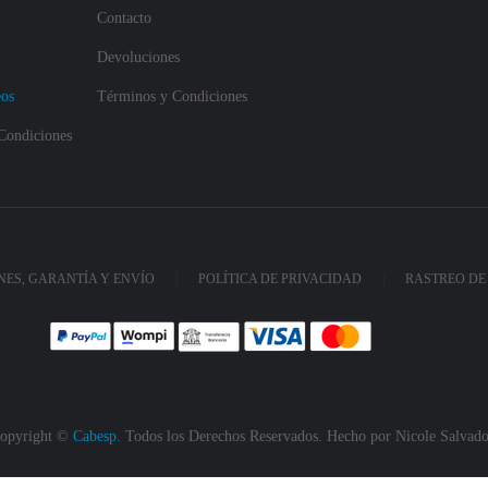
Contacto
Devoluciones
eos
Términos y Condiciones
Condiciones
ES, GARANTÍA Y ENVÍO
POLÍTICA DE PRIVACIDAD
RASTREO DE
opyright ©
Cabesp.
Todos los Derechos Reservados. Hecho por
Nicole Salvado