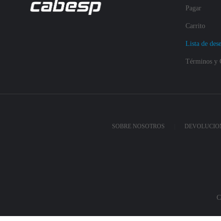
Pagar
Carrito
Lista de des
Términos y 
SOBRE NOSOTROS
DEVOLUCION
C