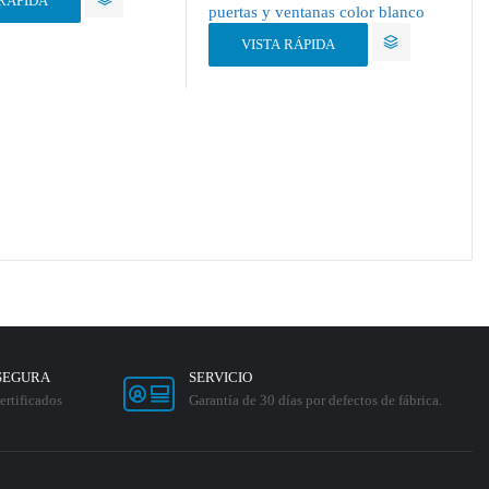
 RÁPIDA
puertas y ventanas color blanco
VISTA RÁPIDA
SEGURA
SERVICIO
ertificados
Garantía de 30 días por defectos de fábrica.