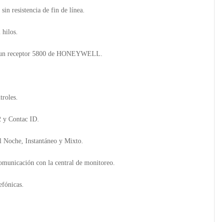
in resistencia de fin de línea.
 hilos.
do un receptor 5800 de HONEYWELL.
troles.
2 y Contac ID.
al Noche, Instantáneo y Mixto.
omunicación con la central de monitoreo.
efónicas.