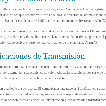
n eficiente y precisa de los eventos de seguridad. Con la capacidad de registrar
uridad. Ya sea que necesite verificar a qué hora se desactivó la alarma o identif
ados alfanuméricos de la serie 6160 o utilizando el potente software avanzado
CO
tección, combinando sensores cableados e inalámbricos.
Su puerto Ethernet inte
es que suelen ser vulnerables a cortes. Esta conectividad nativa asegura que el p
ación desde cualquier parte del mundo a través de la plataforma AlarmNet.
ficaciones de Transmisión
onalidad intuitiva orientada al control total del usuario. Cada uno de los eve
es del sistema. Esta característica no solo optimiza la supervisión por parte de
ndo la reconstrucción de hechos tras un incidente.
 con una
doble vía de reporte
. El comunicador integrado está diseñado para garant
receptores IP avanzados. Además, soporta la transmisión de señales en formatos
entral de monitoreo sin errores de interpretación y con la máxima fidelidad técn