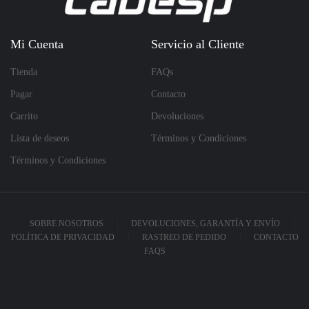
Mi Cuenta
Servicio al Cliente
Tienda
FAQs
Pagar
Contacto
Carrito
Devoluciones
Lista de deseos
Términos y Condiciones
Términos y Condiciones
SOBRE NOSOTROS
DEVOLUCIONES, GARANTÍA Y ENVÍO
POLÍTICA DE PRIVACIDAD
RASTREO DE PEDIDO
CONTACTO
FAQS