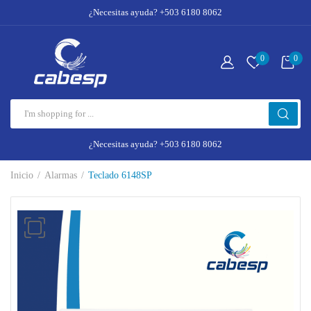
¿Necesitas ayuda? +503 6180 8062
0
0
¿Necesitas ayuda? +503 6180 8062
Inicio
Alarmas
Teclado 6148SP