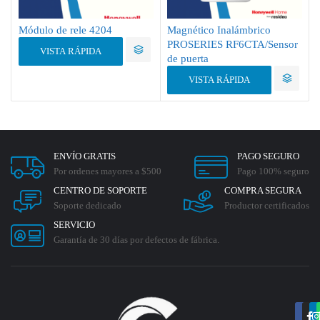
Módulo de rele 4204
Magnético Inalámbrico
PROSERIES RF6CTA/Sensor
VISTA RÁPIDA
de puerta
VISTA RÁPIDA
ENVÍO GRATIS
PAGO SEGURO
Por ordenes mayores a $500
Pago 100% seguro
CENTRO DE SOPORTE
COMPRA SEGURA
Soporte dedicado
Productor certificados
SERVICIO
Garantía de 30 días por defectos de fábrica.