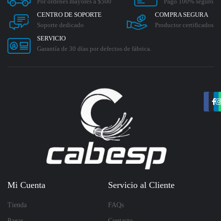
Por ordenes mayores a $500
Pago 100% seguro
CENTRO DE SOPORTE
COMPRA SEGURA
Soporte dedicado
Productor certificados
SERVICIO
Garantía de 30 días por defectos de fábrica.
Mi Cuenta
Servicio al Cliente
Tienda
FAQs
Pagar
Contacto