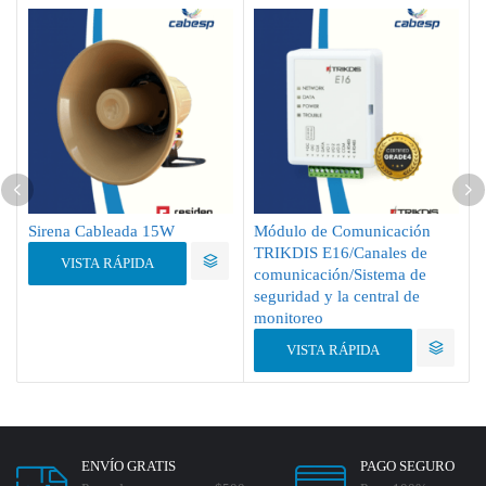
Sirena Cableada 15W
Módulo de Comunicación
TRIKDIS E16/Canales de
VISTA RÁPIDA
comunicación/Sistema de
seguridad y la central de
monitoreo
VISTA RÁPIDA
ENVÍO GRATIS
PAGO SEGURO