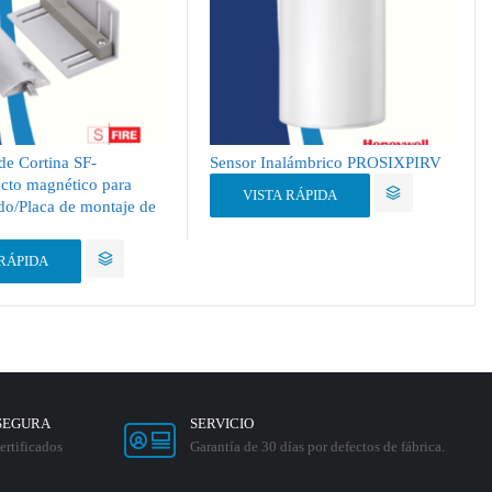
de Cortina SF-
Sensor Inalámbrico PROSIXPIRV
cto magnético para
VISTA RÁPIDA
do/Placa de montaje de
 RÁPIDA
SEGURA
SERVICIO
ertificados
Garantía de 30 días por defectos de fábrica.