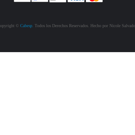
opyright ©
Cabesp.
Todos los Derechos Reservados. Hecho por
Nicole Salvado