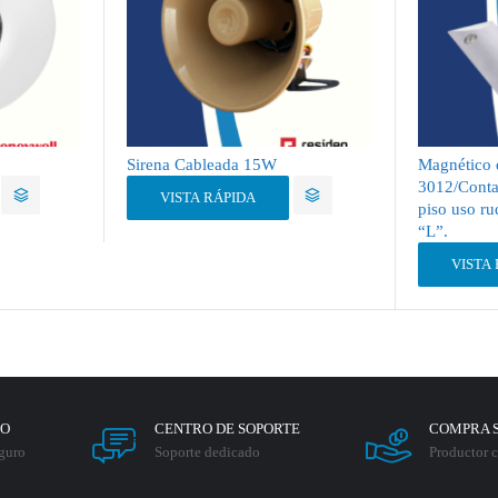
Sirena Cableada 15W
Magnético 
3012/Conta
VISTA RÁPIDA
piso uso ru
“L”.
VISTA
RO
CENTRO DE SOPORTE
COMPRA 
guro
Soporte dedicado
Productor c