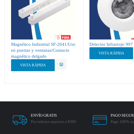
Magnético Industrial SF-2041/Uso
Detector Infrarrojo 997
en puertas y ventanas/Contacto
VISTA RÁPIDA
magnético delgado
VISTA RÁPIDA
ENVÍO GRATIS
PAGO SEGU
Por ordenes mayores a $500
Pago 100% se