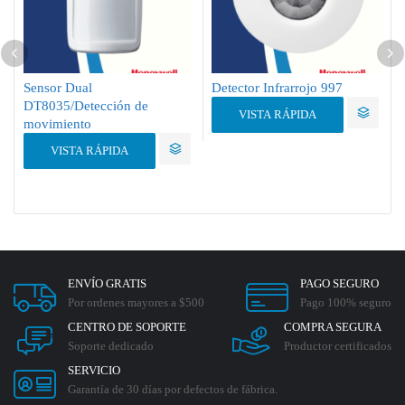
Sensor Dual
Detector Infrarrojo 997
DT8035/Detección de
VISTA RÁPIDA
movimiento
VISTA RÁPIDA
ENVÍO GRATIS
PAGO SEGURO
Por ordenes mayores a $500
Pago 100% seguro
CENTRO DE SOPORTE
COMPRA SEGURA
Soporte dedicado
Productor certificados
SERVICIO
Garantía de 30 días por defectos de fábrica.