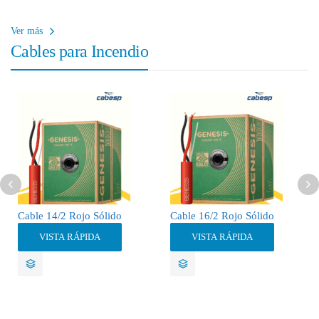
P
o
o
ct
u
r
Ver más
s)
s)
o
ct
o
Cables para Incendio
s)
o
d
s)
u
ct
o
s)
Cable 14/2 Rojo Sólido
Cable 16/2 Rojo Sólido
VISTA RÁPIDA
VISTA RÁPIDA