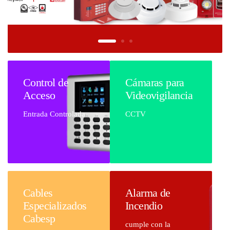
Control de
Cámaras para
Acceso
Videovigilancia
Entrada Controlada
CCTV
Cables
Alarma de
Especializados
Incendio
Cabesp
cumple con la