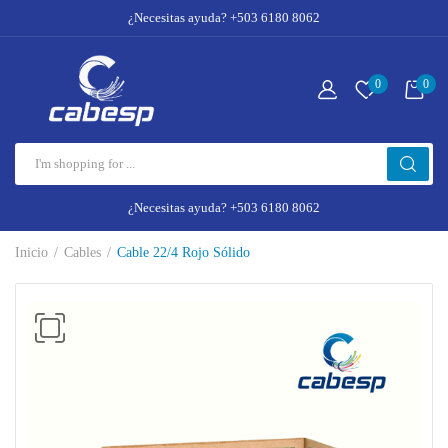
¿Necesitas ayuda? +503 6180 8062
0
0
¿Necesitas ayuda? +503 6180 8062
Inicio
Cables
Cable 22/4 Rojo Sólido