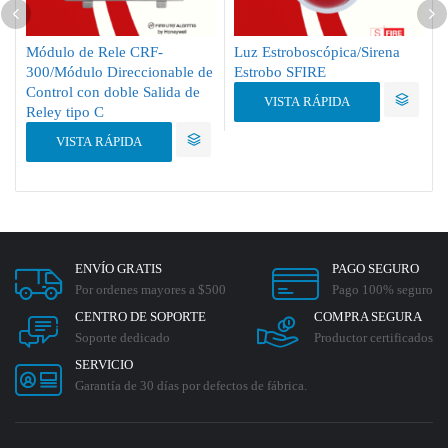
Módulo de Rele CRF-
Luz Estroboscópica/Sirena
300/Módulo Direccionable de
Estrobo SFIRE
Control con doble Salida de
VISTA RÁPIDA
Reley tipo C
VISTA RÁPIDA
ENVÍO GRATIS
PAGO SEGURO
Por ordenes mayores a $500
Pago 100% seguro
CENTRO DE SOPORTE
COMPRA SEGURA
Soporte dedicado
Productor certificados
SERVICIO
Garantía de 30 días por defectos de fábrica.