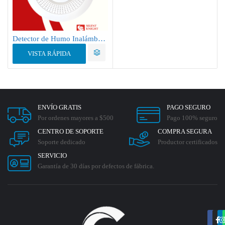
Detector de Humo Inalámbrico ProSeries PROSIXSMOKEV
VISTA RÁPIDA
ENVÍO GRATIS
PAGO SEGURO
Por ordenes mayores a $500
Pago 100% seguro
CENTRO DE SOPORTE
COMPRA SEGURA
Soporte dedicado
Productor certificados
SERVICIO
Garantía de 30 días por defectos de fábrica.