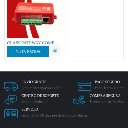
CLASS PATHWAY COMERCIAL FIRE ALARM COMUNICATOR HW-AV-LTE-M/Comunicador CLSS Modelo HW-AV-LTE-M-LA
VISTA RÁPIDA
ENVÍO GRATIS
PAGO SEGURO
Por ordenes mayores a $500
Pago 100% seguro
CENTRO DE SOPORTE
COMPRA SEGURA
Soporte dedicado
Productor certificados
SERVICIO
Garantía de 30 días por defectos de fábrica.