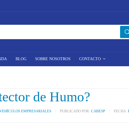
NDA
BLOG
SOBRE NOSOTROS
CONTACTO
tector de Humo?
 VEHÍCULOS EMPRESARIALES
PUBLICADO POR:
CABESP
FECHA: