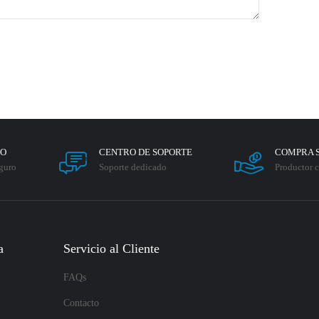
RO
CENTRO DE SOPORTE
COMPRA 
guro
Soporte dedicado
Productor c
a
Servicio al Cliente
FAQs
Contacto