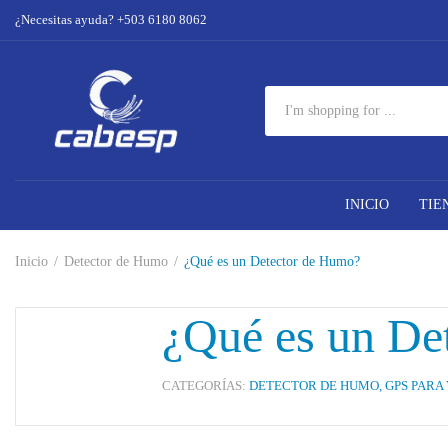
¿Necesitas ayuda? +503 6180 8062
INICIO
TIE
Inicio
Detector de Humo
¿Qué es un Detector de Humo?
¿Qué es un De
CATEGORÍAS:
DETECTOR DE HUMO
,
GPS PARA