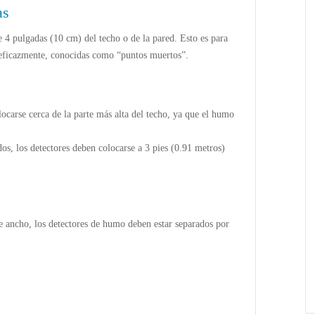
as
 4 pulgadas (10 cm) del techo o de la pared. Esto es para
 eficazmente, conocidas como “puntos muertos”.
ALARMAS DE INCENDIO
,
CABLES ESPECIALIZADOS
locarse cerca de la parte más alta del techo, ya que el humo
os, los detectores deben colocarse a 3 pies (0.91 metros)
e ancho, los detectores de humo deben estar separados por
La anatomía del cable de seguridad:
¿Qué hay realmente detrás de una
instalación confiable?
marzo 9, 2026