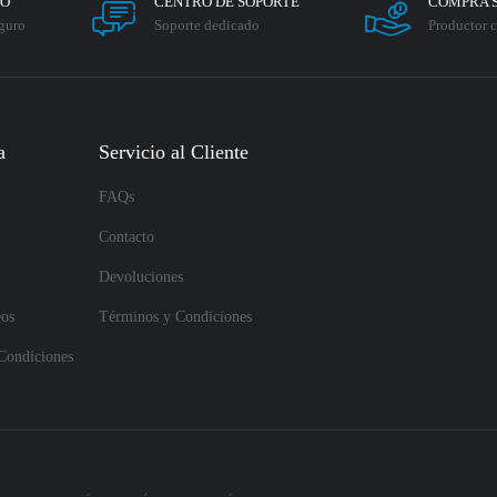
RO
CENTRO DE SOPORTE
COMPRA 
guro
Soporte dedicado
Productor c
a
Servicio al Cliente
FAQs
Contacto
Devoluciones
eos
Términos y Condiciones
Condiciones