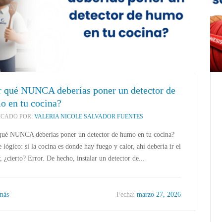
r qué NUNCA deberías poner un detector de
o en tu cocina?
ICADO POR:
VALERIA NICOLE SALVADOR FUENTES
qué NUNCA deberías poner un detector de humo en tu cocina?
 lógico: si la cocina es donde hay fuego y calor, ahí debería ir el
, ¿cierto? Error. De hecho, instalar un detector de...
DIO
,
ALARMAS DE INCENDIO
,
CABLES E
 más
Fecha:
marzo 27, 2026
ZADOS
CABLES ESPECIALIZADOS