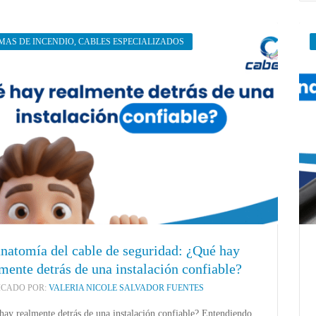
MAS DE INCENDIO
,
CABLES ESPECIALIZADOS
bles que
La anatomía del cable de seguridad:
¿Por qué NU
electrónica
¿Qué hay realmente detrás de una
detector de h
instalación confiable?
marzo 27, 202
marzo 9, 2026
natomía del cable de seguridad: ¿Qué hay
mente detrás de una instalación confiable?
ICADO POR:
VALERIA NICOLE SALVADOR FUENTES
hay realmente detrás de una instalación confiable? Entendiendo