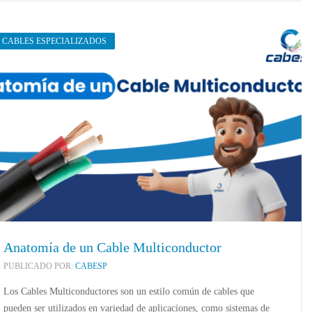
CABLES ESPECIALIZADOS
NCA deberías poner un
Los conductores invisibles que
La 
umo en tu cocina?
sostienen la seguridad electrónica
¿Qu
ins
6
marzo 10, 2026
mar
Anatomía de un Cable Multiconductor
PUBLICADO POR:
CABESP
Los Cables Multiconductores son un estilo común de cables que
pueden ser utilizados en variedad de aplicaciones, como sistemas de