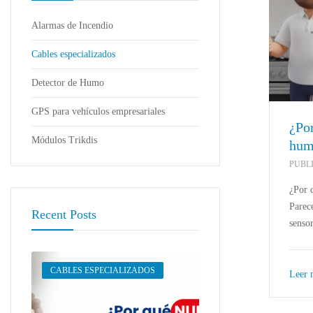
Alarmas de Incendio
Cables especializados
Detector de Humo
GPS para vehículos empresariales
¿Po
Módulos Trikdis
hum
PUBL
¿Por 
Parece
Recent Posts
sensor
CABLES ESPECIALIZADOS
ALARMAS DE INCEN
Leer
CABLES ESPECIALI