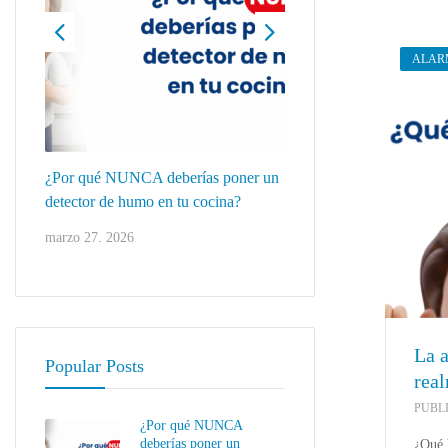
ALAR
ad:
¿Por qué NUNCA deberías poner un
Los conductores invisi
a
detector de humo en tu cocina?
sostienen la seguridad 
marzo 27, 2026
marzo 10, 2026
La a
Popular Posts
real
PUBL
¿Por qué NUNCA
deberías poner un
¿Qué 