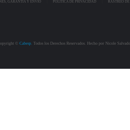
ES, GARANTÍA Y ENVÍO
POLÍTICA DE PRIVACIDAD
RASTREO DE
opyright ©
Cabesp.
Todos los Derechos Reservados. Hecho por
Nicole Salvado