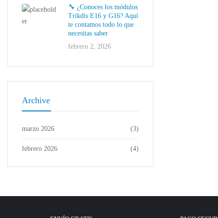
🔧 ¿Conoces los módulos
Trikdis E16 y G16? Aquí
te contamos todo lo que
necesitas saber
febrero 2, 2026
Archive
marzo 2026
(3)
febrero 2026
(4)