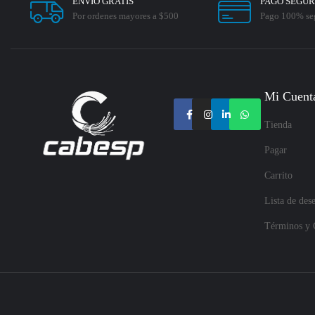
ENVÍO GRATIS
PAGO SEGU
Por ordenes mayores a $500
Pago 100% se
Mi Cuent
Tienda
Pagar
Carrito
Lista de des
Términos y 