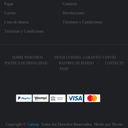
Pagar
Contacto
Carrito
Devoluciones
Lista de deseos
Términos y Condiciones
Términos y Condiciones
SOBRE NOSOTROS
DEVOLUCIONES, GARANTÍA Y ENVÍO
POLÍTICA DE PRIVACIDAD
RASTREO DE PEDIDO
CONTACTO
FAQS
Copyright ©
Cabesp.
Todos los Derechos Reservados. Hecho por
Nicole