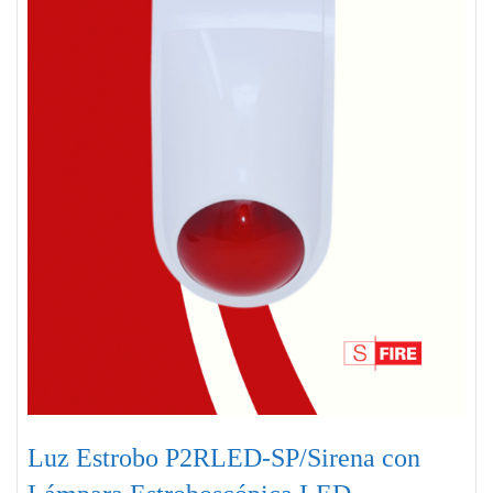
Luz Estrobo P2RLED-SP/Sirena con