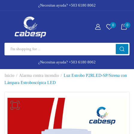
¿Necesitas ayuda? +503 6180 8062
0
0
¿Necesitas ayuda? +503 6180 8062
Inicio
Alarma contra incendio
Luz Estrobo P2RLED-SP/Sirena con
Lámpara Estroboscópica LED