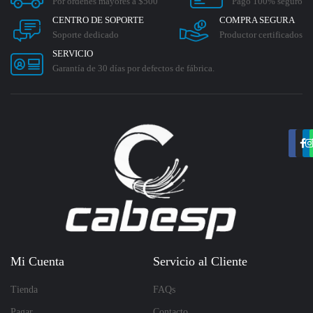
Por ordenes mayores a $500
Pago 100% seguro
CENTRO DE SOPORTE
COMPRA SEGURA
Soporte dedicado
Productor certificados
SERVICIO
Garantía de 30 días por defectos de fábrica.
Mi Cuenta
Servicio al Cliente
Tienda
FAQs
Pagar
Contacto